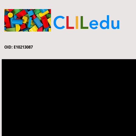
C
L
I
L
edu
OID: E10213087